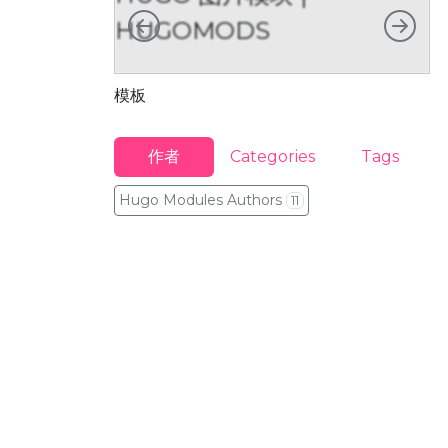
向左
向右
HUGOMODS
模板
图
作者
Categories
Tags
Hugo Modules Authors
11