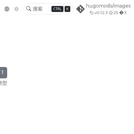
hugomods/images
CTRL
K
v0.12.3
25
3
1
类型
块 |
HUGO 图片模块 |